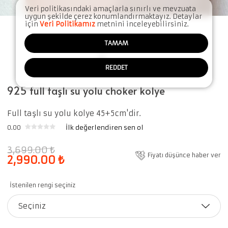
Veri politikasındaki amaçlarla sınırlı ve mevzuata
uygun şekilde çerez konumlandırmaktayız. Detaylar
için
Veri Politikamız
metnini inceleyebilirsiniz.
TAMAM
REDDET
925 full taşlı su yolu choker kolye
Full taşlı su yolu kolye 45+5cm'dir.
0.00
İlk değerlendiren sen ol
3,699.00
₺
Fiyatı düşünce haber ver
2,990.00
₺
İstenilen rengi seçiniz
Seçiniz