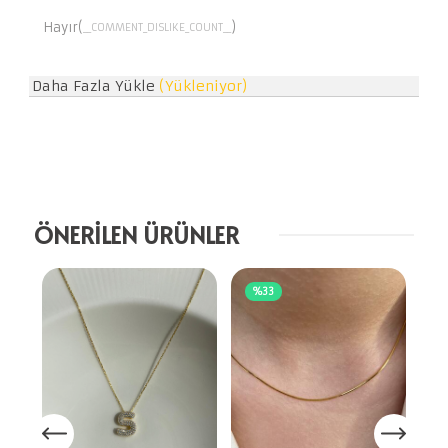
Hayır(
)
__COMMENT_DISLIKE_COUNT__
Daha Fazla Yükle
(Yükleniyor)
ÖNERİLEN ÜRÜNLER
%33