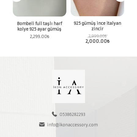
İst
ya
925 gümüş ince italyan
Bombeli full taşlı harf
zincir
kolye 925 ayar gümüş
2,999.00
₺
2,299.00
₺
2,000.00
₺
05386282293
info@ikonaccessory.com