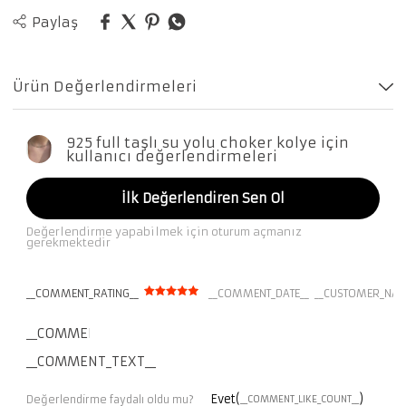
Paylaş
Ürün Değerlendirmeleri
925 full taşlı su yolu choker kolye için
kullanıcı değerlendirmeleri
İlk Değerlendiren Sen Ol
Değerlendirme yapabilmek için oturum açmanız
gerekmektedir
__COMMENT_RATING__
__COMMENT_DATE__
__CUSTOMER_NAM
__COMMENT_THUMBNAIL_IMG__
__COMMENT_TEXT__
Evet(
)
Değerlendirme faydalı oldu mu?
__COMMENT_LIKE_COUNT__