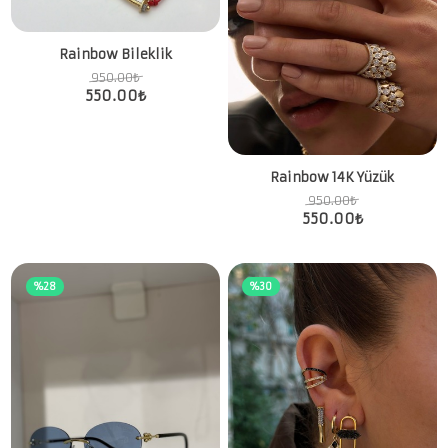
Rainbow Bileklik
950.00
₺
550.00
₺
Rainbow 14K Yüzük
950.00
₺
550.00
₺
%28
%30