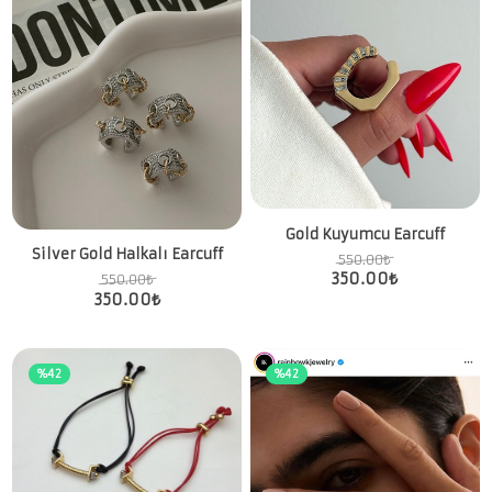
Gold Kuyumcu Earcuff
Silver Gold Halkalı Earcuff
550.00
₺
350.00
₺
550.00
₺
350.00
₺
%42
%42