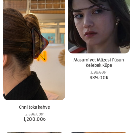
Masumiyet Müzesi Füsun
Kelebek Küpe
699.00
₺
489.00
₺
Chnl toka kahve
2,800.00
₺
1,200.00
₺