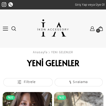
Giriş Yap veya Üye Ol
925 GÜMÜŞ
GÖZLÜK
925 GÜMÜŞ KOLYE
BLUE BLOCK GÖZLÜK
925 GÜMÜŞ KÜPE
Tüm GÖZLÜK ürünleri
0
925 GÜMÜŞ YÜZÜK
925 GÜMÜŞ BİLEKLİK
Anasayfa
YENİ GELENLER
Tüm 925 GÜMÜŞ ürünl
YENİ GELENLER
Filtrele
Sıralama
%32
%32