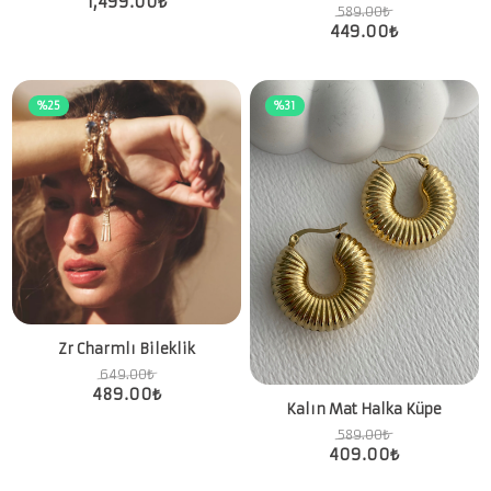
1,499.00
₺
589.00
₺
449.00
₺
%25
%31
Zr Charmlı Bileklik
649.00
₺
489.00
₺
Kalın Mat Halka Küpe
589.00
₺
409.00
₺