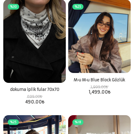
%30
%25
M•u M•u Blue Block Gözlük
1,999.00
₺
dokuma iplik fular 70x70
1,499.00
₺
699.00
₺
490.00
₺
%25
%18