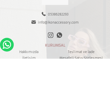
05386282293
info@ikonaccessory.com
KURUMSAL
Hakkımızda
Teslimat ve İade
İletişim
Mesafeli Satış Sözleşmesi
Sıkça Sorulan Sorular
Kişisel Verilerin Saklanması
Kullanım ve Gizlilik
İade Talebi
Haber Bülteni
GÖNDER
Kampanya ve ürünler hakkında e-mail almayı kabul ediyorum.