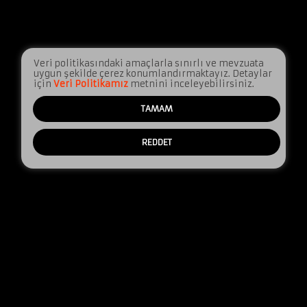
Veri politikasındaki amaçlarla sınırlı ve mevzuata
uygun şekilde çerez konumlandırmaktayız. Detaylar
için
Veri Politikamız
metnini inceleyebilirsiniz.
TAMAM
REDDET