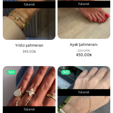
Tükendi
Tükendi
Ayak Şahmeranı
Yıldız şahmeran
650.00
₺
349.00
₺
450.00
₺
%33
%33
Tükendi
Tükendi