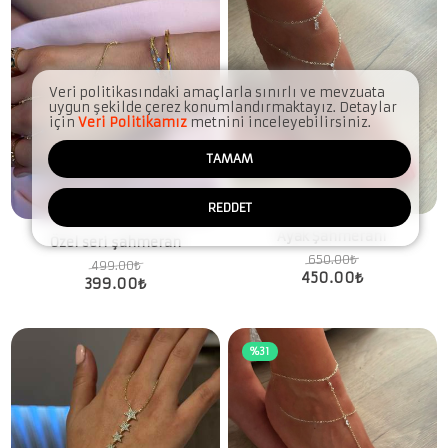
Veri politikasındaki amaçlarla sınırlı ve mevzuata
uygun şekilde çerez konumlandırmaktayız. Detaylar
için
Veri Politikamız
metnini inceleyebilirsiniz.
TAMAM
REDDET
Ayak Şahmeranı
Özel seri şahmeran
650.00
₺
499.00
₺
450.00
₺
399.00
₺
%31