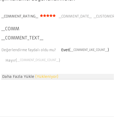
__COMMENT_RATING__
__COMMENT_DATE__
__CUSTOMER_
__COMMENT_THUMBNAIL_IMG__
__COMMENT_TEXT__
Evet(
)
Değerlendirme faydalı oldu mu?
__COMMENT_LIKE_COUNT__
Hayır(
)
__COMMENT_DISLIKE_COUNT__
Daha Fazla Yükle
(Yükleniyor)