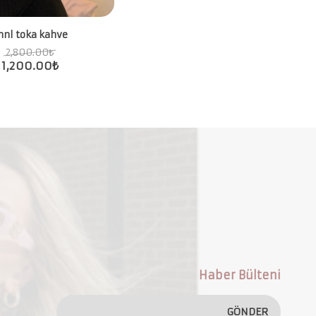
hnl toka kahve
2,800.00
₺
1,200.00
₺
Haber Bülteni
GÖNDER