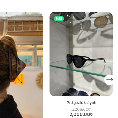
%38
Prd gözlük siyah
3,200.00
₺
2,000.00
₺