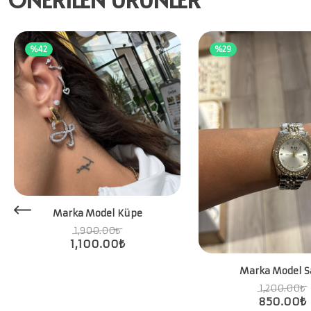
%42
%29
Marka Model Küpe
1,900.00
₺
1,100.00
₺
Marka Model S
1,200.00
₺
850.00
₺