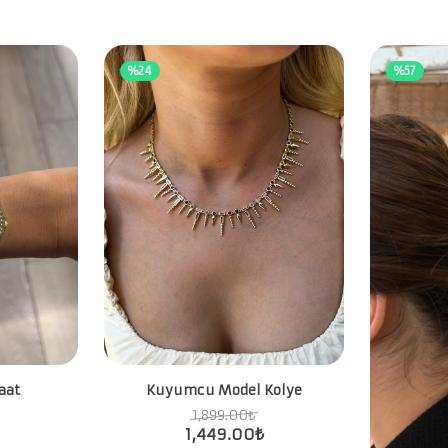
%24
%57
aat
Kuyumcu Model Kolye
1,899.00
₺
1,449.00
₺