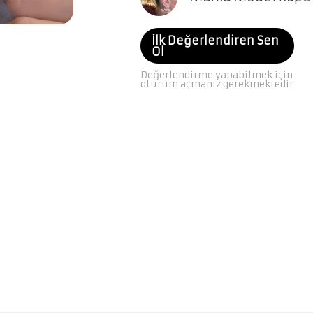
İlk Değerlendiren Sen
Ol
Değerlendirme yapabilmek için
oturum açmanız gerekmektedir