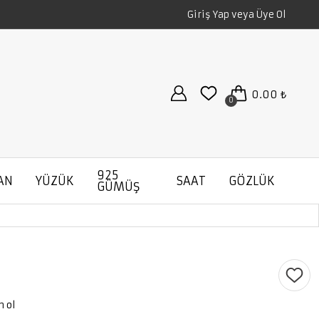
Giriş Yap veya Üye Ol
0.00 ₺
0
925
AN
YÜZÜK
SAAT
GÖZLÜK
GÜMÜŞ
n ol