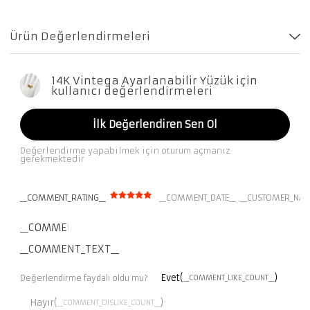
Ürün Değerlendirmeleri
14K Vintega Ayarlanabilir Yüzük için
kullanıcı değerlendirmeleri
İlk Değerlendiren Sen Ol
Değerlendirme yapabilmek için oturum açmanız
gerekmektedir
__COMMENT_RATING__
__COMMENT_DATE__
__CUSTOMER_NAM
__COMMENT_THUMBNAIL_IMG__
__COMMENT_TEXT__
Evet(
)
Değerlendirme faydalı oldu mu?
__COMMENT_LIKE_COUNT__
Hayır(
)
__COMMENT_DISLIKE_COUNT__