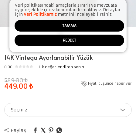
Veri politikasındaki amaçlarla sınırlı ve mevzuata
uygun şekilde çerez konumlandırmaktayız. Detaylar
için
Veri Politikamız
metnini inceleyebilirsiniz.
TAMAM
REDDET
14K Vintega Ayarlanabilir Yüzük
0.00
İlk değerlendiren sen ol
589.00
₺
Fiyatı düşünce haber ver
449.00
₺
Seçiniz
Paylaş