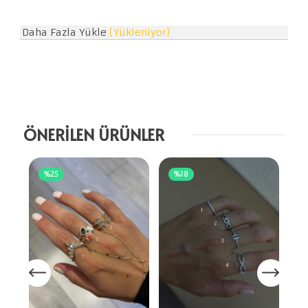
Daha Fazla Yükle
(Yükleniyor)
ÖNERİLEN ÜRÜNLER
%25
%18
C