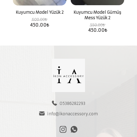
Kuyumcu Model Gümüş
Kuyumcu Model Yüzük 2
Mess Yüzük 2
600.00
₺
450.00
₺
550.00
₺
450.00
₺
05386282293
info@ikonaccessory.com