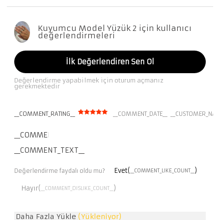
Kuyumcu Model Yüzük 2 için kullanıcı
değerlendirmeleri
İlk Değerlendiren Sen Ol
Değerlendirme yapabilmek için oturum açmanız
gerekmektedir
__COMMENT_RATING__
__COMMENT_DATE__
__CUSTOMER_NAM
__COMMENT_THUMBNAIL_IMG__
__COMMENT_TEXT__
Evet(
)
Değerlendirme faydalı oldu mu?
__COMMENT_LIKE_COUNT__
Hayır(
)
__COMMENT_DISLIKE_COUNT__
Daha Fazla Yükle
(Yükleniyor)