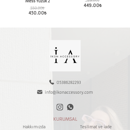
589.00
₺
Mess Yüzük 2
449.00
₺
550.00
₺
450.00
₺
05386282293
info@ikonaccessory.com
KURUMSAL
Hakkımızda
Teslimat ve İade