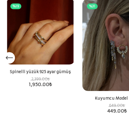
%19
%31
Spinelli yüzük 925 ayar gümüş
2,399.00
₺
1,950.00
₺
Kuyumcu Model
649.00
₺
449.00
₺