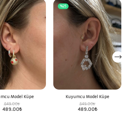
%25
mcu Model Küpe
Kuyumcu Model Küpe
649.00
₺
649.00
₺
489.00
₺
489.00
₺