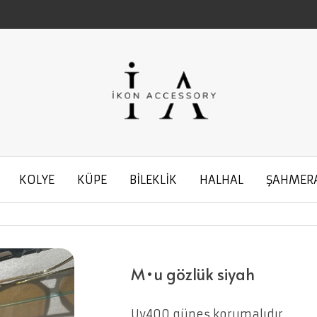
KOLYE
KÜPE
BİLEKLİK
HALHAL
ŞAHMER
M•u gözlük siyah
Uv400 güneş korumalıdır