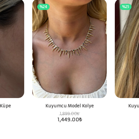
%24
%25
 Küpe
Kuyumcu Model Kolye
Kuyu
1,899.00
₺
1,449.00
₺