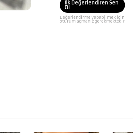
İlk Değerlendiren Sen
Ol
Değerlendirme yapabilmek için
oturum açmanız gerekmektedir