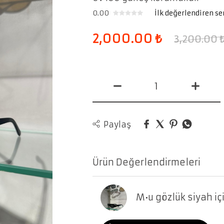
0.00
İlk değerlendiren se
2,000.00
₺
3,200.00
Paylaş
Ürün Değerlendirmeleri
M•u gözlük siyah iç