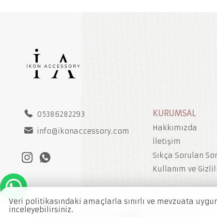
KURUMSAL
05386282293
Hakkımızda
info@ikonaccessory.com
İletişim
Sıkça Sorulan So
Kullanım ve Gizlil
Veri politikasındaki amaçlarla sınırlı ve mevzuata uygu
inceleyebilirsiniz.
İkon Accessory © 2021 -
Bu site
tarafından geliştirildi