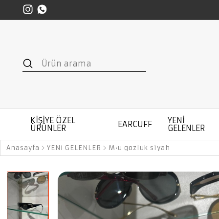
KİŞİYE ÖZEL
YENİ
EARCUFF
ÜRÜNLER
GELENLER
Anasayfa
YENİ GELENLER
M•u gözlük siyah