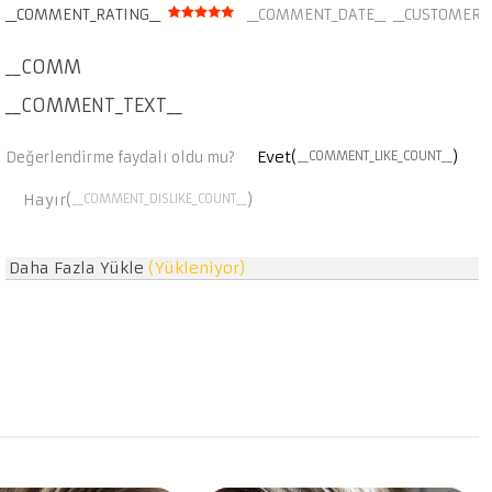
__COMMENT_RATING__
__COMMENT_DATE__
__CUSTOMER_
__COMMENT_THUMBNAIL_IMG__
__COMMENT_TEXT__
Evet(
)
Değerlendirme faydalı oldu mu?
__COMMENT_LIKE_COUNT__
Hayır(
)
__COMMENT_DISLIKE_COUNT__
Daha Fazla Yükle
(Yükleniyor)