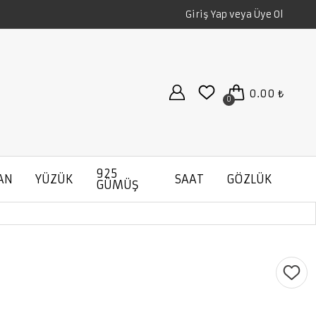
Giriş Yap veya Üye Ol
0.00 ₺
0
925
AN
YÜZÜK
SAAT
GÖZLÜK
GÜMÜŞ